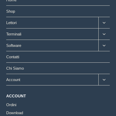
Shop
Altern
Lettori
menu
figlio
Altern
Terminali
menu
figlio
Altern
Software
menu
figlio
Contatti
Chi Siamo
Altern
Account
menu
figlio
ACCOUNT
Ordini
Download