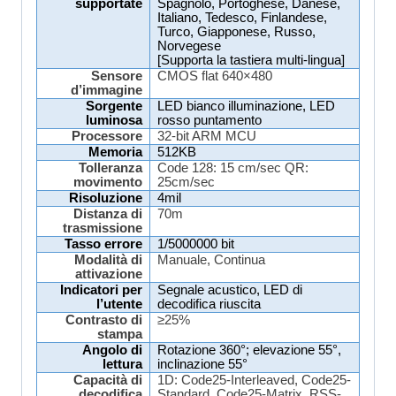
supportate
Spagnolo, Portoghese, Danese,
Italiano, Tedesco, Finlandese,
Turco, Giapponese, Russo,
Norvegese
[Supporta la tastiera multi-lingua]
Sensore
CMOS
flat
640×480
d’immagine
Sorgente
LED bianco illuminazione, LED
luminosa
rosso puntamento
Processore
32-bit ARM MCU
Memoria
512KB
Tolleranza
Code 128: 15 cm/sec QR:
movimento
25cm/sec
Risoluzione
4mil
Distanza di
70m
trasmissione
Tasso errore
1/5000000 bit
Modalità di
Manuale, Continua
attivazione
Indicatori per
Segnale acustico, LED di
l’utente
decodifica riuscita
Contrasto di
≥25%
stampa
Angolo di
Rotazione 360°; elevazione 55°,
lettura
inclinazione 55°
Capacità di
1D: Code25-Interleaved, Code25-
decodifica
Standard, Code25-Matrix, RSS-