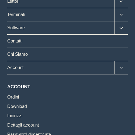
Altern
Lettori
menu
figlio
Altern
Terminali
menu
figlio
Altern
Software
menu
figlio
Contatti
Chi Siamo
Altern
Account
menu
figlio
ACCOUNT
Ordini
Download
Indirizzi
Dettagli account
Password dimenticata