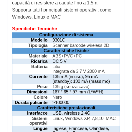
capacità di resistere a cadute fino a 1.5m.
Supporta tutti I principali sistemi operativi, come
Windows, Linux e MAC
Specifiche Tecniche
Configurazione di sistema
Modello
9301C
Tipologia
Scanner
barcode
wireless 2D
Caratteristiche
fisiche
Materiale
ABS+PVC+PC
Ricarica
DC 5 V
Batteria
Litio
integrata da 3,7 V 2000
mA
Corrente
135
mA
(in uso); 95
mA
(standby); 190
mA
(massimo)
Peso
135 g (senza cavo)
Dimesioni
167 * 65 * 97 mm (L*W*H)
Colore
Nero
Durata pulsante
>100000
Caratteristiche prestazionali
Interfacce
USB, wireless 2.4G
Sistemi
Linux, Windows XP, 7,8,10, MAC
operativi
Lingue
Inglese, Francese, Olandese,