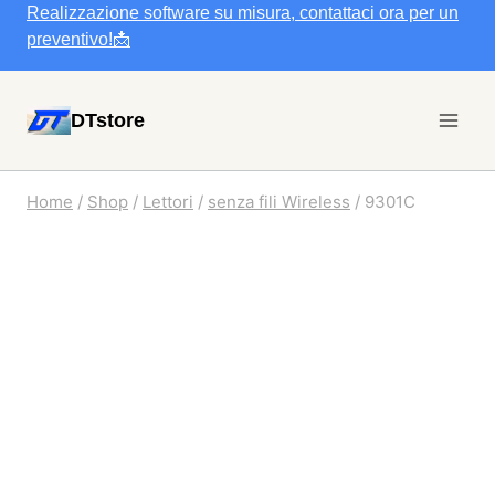
Salta
Realizzazione software su misura, contattaci ora per un
al
preventivo!📩
contenuto
DTstore
Home
/
Shop
/
Lettori
/
senza fili Wireless
/
9301C