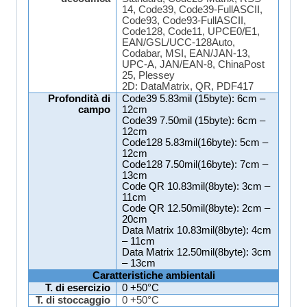
14, Code39, Code39-FullASCII,
Code93, Code93-FullASCII,
Code128, Code11, UPCE0/E1,
EAN/GSL/UCC-128Auto,
Codabar
, MSI, EAN/JAN-13,
UPC-A, JAN/EAN-8,
ChinaPost
25, Plessey
2D:
DataMatrix
, QR, PDF417
Profondità
di
Code39 5.83mil (15byte): 6cm –
campo
12cm
Code39 7.50mil (15byte): 6cm –
12cm
Code128 5.83mil(16byte): 5cm –
12cm
Code128 7.50mil(16byte): 7cm –
13cm
Code QR 10.83mil(8byte): 3cm –
11cm
Code QR 12.50mil(8byte): 2cm –
20cm
Data Matrix 10.83mil(8byte): 4cm
– 11cm
Data Matrix 12.50mil(8byte): 3cm
– 13cm
Caratteristiche ambientali
T. di esercizio
0 +50°C
T. di stoccaggio
0 +50°C