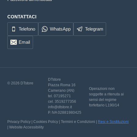
CONTATTACI
Telefono
WhatsApp
Telegram
Email
DTstore
© 2026 DTstore
Piazza Roma 16
Operazioni non
Camerano (AN)
soggette a ritenuta ai
tel. 07195271
sensi del regime
cel. 3519277356
forfettario L190/14
info@dtstore.it
P. IVA 02881980425
Privacy Policy | Cookies Policy | Termini e Condizioni |
Resi e Sostituzioni
| Website Accessibility